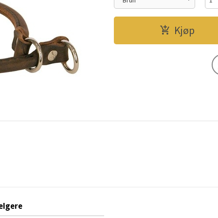
Kjøp
elgere