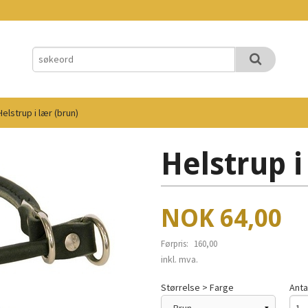
Helstrup i lær (brun)
Helstrup i
Tilbud
NOK
64,00
Førpris:
160,00
Rabatt
inkl. mva.
Størrelse > Farge
Anta