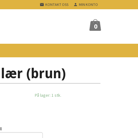
KONTAKT OSS
MIN KONTO
0
 lær (brun)
På lager: 1 stk.
ll