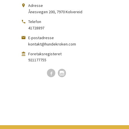
Adresse
Ånesvegen 200
,
7970
Kolvereid
Telefon
41728897
E-postadresse
kontakt@hundekroken.com
Foretaksregisteret
921177755