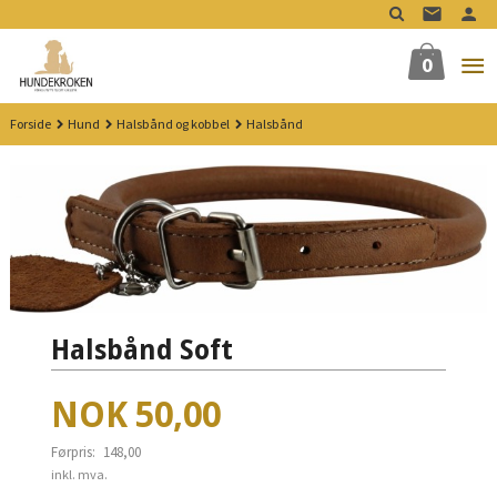
Gå
til
innholdet
0
Forside
Hund
Halsbånd og kobbel
Halsbånd
Halsbånd Soft
Tilbud
NOK
50,00
Førpris:
148,00
Rabatt
inkl. mva.