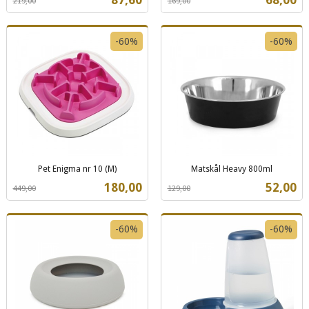
219,00
169,00
mva.
mva.
-60%
-60%
Pet Enigma nr 10 (M)
Matskål Heavy 800ml
Rabatt
inkl.
Rabatt
inkl.
Tilbud
Tilbud
180,00
52,00
449,00
129,00
mva.
mva.
-60%
-60%