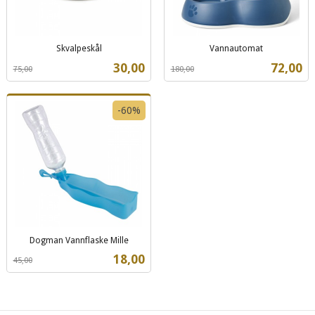
Skvalpeskål
Vannautomat
Rabatt
inkl.
Rabatt
inkl.
Tilbud
Tilbud
30,00
72,00
75,00
180,00
mva.
mva.
-60%
Dogman Vannflaske Mille
Rabatt
inkl.
Tilbud
18,00
45,00
mva.