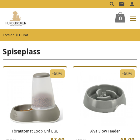
Gå
til
innholdet
0
Forside
Hund
Spiseplass
-60%
-60%
Fôrautomat Loop Grå L 3L
Alva Slow Feeder
Rabatt
inkl.
Rabatt
inkl.
Tilbud
Tilbud
87,60
68,00