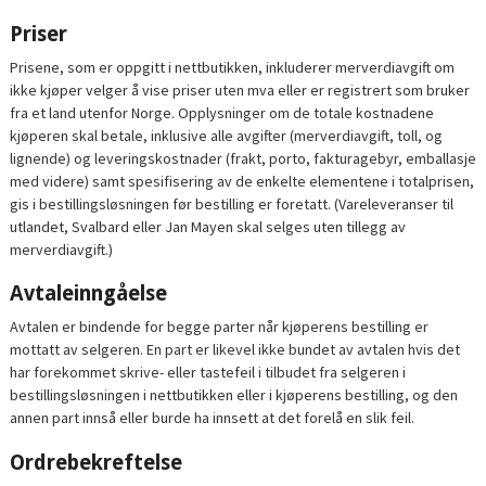
Priser
Prisene, som er oppgitt i nettbutikken, inkluderer merverdiavgift om
ikke kjøper velger å vise priser uten mva eller er registrert som bruker
fra et land utenfor Norge. Opplysninger om de totale kostnadene
kjøperen skal betale, inklusive alle avgifter (merverdiavgift, toll, og
lignende) og leveringskostnader (frakt, porto, fakturagebyr, emballasje
med videre) samt spesifisering av de enkelte elementene i totalprisen,
gis i bestillingsløsningen før bestilling er foretatt. (Vareleveranser til
utlandet, Svalbard eller Jan Mayen skal selges uten tillegg av
merverdiavgift.)
Avtaleinngåelse
Avtalen er bindende for begge parter når kjøperens bestilling er
mottatt av selgeren. En part er likevel ikke bundet av avtalen hvis det
har forekommet skrive- eller tastefeil i tilbudet fra selgeren i
bestillingsløsningen i nettbutikken eller i kjøperens bestilling, og den
annen part innså eller burde ha innsett at det forelå en slik feil.
Ordrebekreftelse