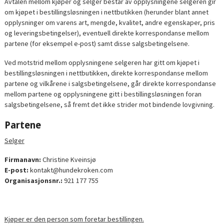
Avtalen mellom kjøper og selger består av opplysningene selgeren gir
om kjøpet i bestillingsløsningen i nettbutikken (herunder blant annet
opplysninger om varens art, mengde, kvalitet, andre egenskaper, pris
og leveringsbetingelser), eventuell direkte korrespondanse mellom
partene (for eksempel e-post) samt disse salgsbetingelsene.
Ved motstrid mellom opplysningene selgeren har gitt om kjøpet i
bestillingsløsningen i nettbutikken, direkte korrespondanse mellom
partene og vilkårene i salgsbetingelsene, går direkte korrespondanse
mellom partene og opplysningene gitt i bestillingsløsningen foran
salgsbetingelsene, så fremt det ikke strider mot bindende lovgivning.
Partene
Selger
Firmanavn:
Christine Kveinsjø
E-post:
kontakt@hundekroken.com
Organisasjonsnr.:
921 177 755
Kjøper er den person som foretar bestillingen.