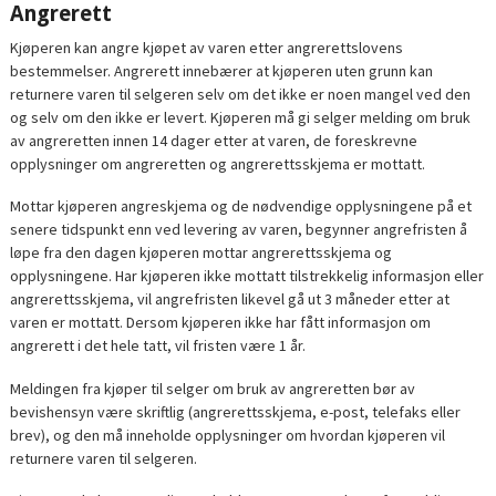
Angrerett
Kjøperen kan angre kjøpet av varen etter angrerettslovens
bestemmelser. Angrerett innebærer at kjøperen uten grunn kan
returnere varen til selgeren selv om det ikke er noen mangel ved den
og selv om den ikke er levert. Kjøperen må gi selger melding om bruk
av angreretten innen 14 dager etter at varen, de foreskrevne
opplysninger om angreretten og angrerettsskjema er mottatt.
Mottar kjøperen angreskjema og de nødvendige opplysningene på et
senere tidspunkt enn ved levering av varen, begynner angrefristen å
løpe fra den dagen kjøperen mottar angrerettsskjema og
opplysningene. Har kjøperen ikke mottatt tilstrekkelig informasjon eller
angrerettsskjema, vil angrefristen likevel gå ut 3 måneder etter at
varen er mottatt. Dersom kjøperen ikke har fått informasjon om
angrerett i det hele tatt, vil fristen være 1 år.
Meldingen fra kjøper til selger om bruk av angreretten bør av
bevishensyn være skriftlig (angrerettsskjema, e-post, telefaks eller
brev), og den må inneholde opplysninger om hvordan kjøperen vil
returnere varen til selgeren.