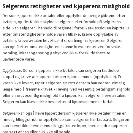
Selgerens rettigheter ved kjøperens mislighold
Dersom kjøperen ikke betaler eller oppfyller de øvrige pliktene etter
avtalen, og dette ikke skyldes selgeren eller forhold på selgerens
side, kan selgeren i henhold til reglene i forbrukerkjøpsloven kapittel 9
etter omstendighetene holde varen tilbake, kreve oppfyllelse av
avtalen, kreve avtalen hevet samt erstatning fra kjøperen. Selgeren
kan også etter omstendighetene kunne kreve renter ved forsinket
betaling, inkassogebyr og gebyr ved ikke- forskuddsbetalte
uavhentede varer.
Oppfyllelse
: Dersom kjøperen ikke betaler, kan selgeren fastholde
kjøpet og kreve at kjøperen betaler kjøpesummen (oppfyllelse). Er
varen ikke levert, taper selgeren sin rett dersom han venter urimelig
lenge med å fremme kravet. • Heving: Ved vesentlig betalingsmislighold
eller annet vesentlig mislighold fra kjøper, kan selgeren heve avtalen.
Selgeren kan likevel ikke heve etter at kjøpesummen er betalt.
Selgeren
kan også heve kjøpet dersom kjøperen ikke betaler innen en
rimelig tilleggsfrist for oppfyllelse som selgeren har fastsatt. Selgeren
kan likevel ikke heve mens tilleggsfristen løper, med mindre kjøperen
har sagt at han eller hun ikke vil betale.