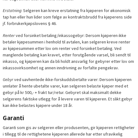
Erstatning
: Selgeren kan kreve erstatning fra kjøperen for økonomisk
tap han eller hun lider som følge av kontraktsbrudd fra kjøperens side
jf. forbrukerkjøpslovens § 46.
Renter
ved forsinket betaling/inkassogebyr: Dersom kjøperen ikke
betaler kjøpesummen i henhold til avtalen, kan selgeren kreve renter
av kjøpesummen etter lov om renter ved forsinket betaling. Ved
manglende betaling kan kravet, etter forutgående varsel, bli sendt til
inkasso, og kjøperen kan da bli holdt ansvarlig for gebyrer etter lov om
inkassovirksomhet og annen inndrivning av forfalte pengekrav.
Gebyr
ved uavhentede ikke-forskuddsbetalte varer: Dersom kjøperen
unnlater å hente ubetalte varer, kan selgeren belaste kjøper med et
gebyr på kr 500,- + frakt tur/retur. Gebyret skal maksimalt dekke
selgerens faktiske utlegg for å levere varen til kjøperen. Et slikt gebyr
kan ikke belastes kjøpere under 18 år.
Garanti
Garanti som gis av selgeren eller produsenten, gir kjøperen rettigheter
i tillegg til de rettighetene kjøperen allerede har etter ufravikelig