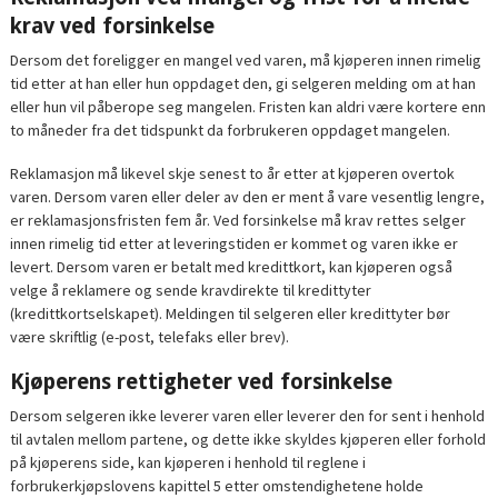
krav ved forsinkelse
Dersom det foreligger en mangel ved varen, må kjøperen innen rimelig
tid etter at han eller hun oppdaget den, gi selgeren melding om at han
eller hun vil påberope seg mangelen. Fristen kan aldri være kortere enn
to måneder fra det tidspunkt da forbrukeren oppdaget mangelen.
Reklamasjon må likevel skje senest to år etter at kjøperen overtok
varen. Dersom varen eller deler av den er ment å vare vesentlig lengre,
er reklamasjonsfristen fem år. Ved forsinkelse må krav rettes selger
innen rimelig tid etter at leveringstiden er kommet og varen ikke er
levert. Dersom varen er betalt med kredittkort, kan kjøperen også
velge å reklamere og sende kravdirekte til kredittyter
(kredittkortselskapet). Meldingen til selgeren eller kredittyter bør
være skriftlig (e-post, telefaks eller brev).
Kjøperens rettigheter ved forsinkelse
Dersom selgeren ikke leverer varen eller leverer den for sent i henhold
til avtalen mellom partene, og dette ikke skyldes kjøperen eller forhold
på kjøperens side, kan kjøperen i henhold til reglene i
forbrukerkjøpslovens kapittel 5 etter omstendighetene holde