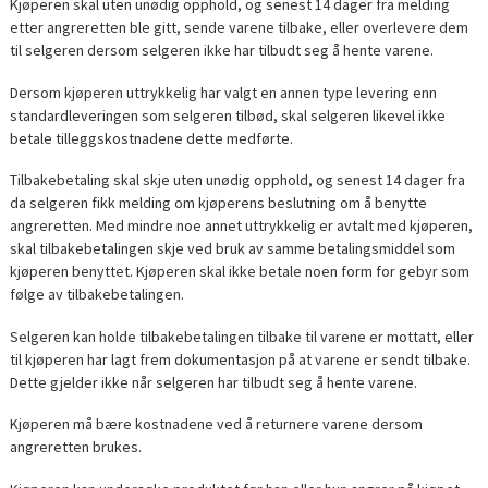
Kjøperen skal uten unødig opphold, og senest 14 dager fra melding
etter angreretten ble gitt, sende varene tilbake, eller overlevere dem
til selgeren dersom selgeren ikke har tilbudt seg å hente varene.
Dersom kjøperen uttrykkelig har valgt en annen type levering enn
standardleveringen som selgeren tilbød, skal selgeren likevel ikke
betale tilleggskostnadene dette medførte.
Tilbakebetaling skal skje uten unødig opphold, og senest 14 dager fra
da selgeren fikk melding om kjøperens beslutning om å benytte
angreretten. Med mindre noe annet uttrykkelig er avtalt med kjøperen,
skal tilbakebetalingen skje ved bruk av samme betalingsmiddel som
kjøperen benyttet. Kjøperen skal ikke betale noen form for gebyr som
følge av tilbakebetalingen.
Selgeren kan holde tilbakebetalingen tilbake til varene er mottatt, eller
til kjøperen har lagt frem dokumentasjon på at varene er sendt tilbake.
Dette gjelder ikke når selgeren har tilbudt seg å hente varene.
Kjøperen må bære kostnadene ved å returnere varene dersom
angreretten brukes.