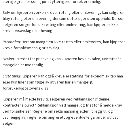
særlige grunner som gjør at ytterligere forsøk er rimelig.
Selv om kjøperen verken krever retting eller omlevering, kan selgeren
tilby retting eller omlevering dersom dette skjer uten opphold. Dersom
selgeren sørger for slik retting eller omlevering, kan kjøperen ikke
kreve prisavslag eller heving.
Prisavslag
: Dersom mangelen ikke rettes eller omleveres, kan kjøperen
kreve forholdsmessig prisavslag.
Heving
: I stedet for prisavslag kan kjøperen heve avtalen, unntatt når
mangelen er uvesentlig.
Erstatning
: Kjøperen kan også kreve erstatning for økonomisk tap han
eller hun lider som følge av at varen har en mangel jf.
forbrukerkjøpslovens § 33.
Kjøperen må melde krav til selgeren ved reklamasjon jf denne
kontraktens punkt "Reklamasjon ved mangel og frist for å melde krav
ved forsinkelse”. Reglene om reklamasjon gjelder i tillegg til, og
uavhengig av, reglene om angrerett og eventuelle garantier stilt av
selger.