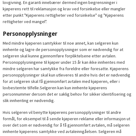
lovgivning. En garanti innebærer dermed ingen begrensninger i
kjøperens rett til reklamasjon og krav ved forsinkelse eller mangler
etter punkt "Kjøperens rettigheter ved forsinkelse" og "Kjøperens
rettigheter ved mangel".
Personopplysninger
Med mindre kjøperen samtykker til noe annet, kan selgeren kun
innhente og lagre de personopplysninger som er nødvendig for at
selgeren skal kunne gjennomføre forpliktelsene etter avtalen.
Personopplysningene til kjøper under 15 år kan ikke innhentes med
mindre selgeren har samtykke fra foreldre eller foresatte. Kjøperens
personopplysninger skal kun utleveres til andre hvis det er nødvendig
for at selgeren skal få gjennomført avtalen med kjøperen, eller i
lovbestemte tilfelle.Selgeren kan kun innhente kjøperens
personnummer dersom det er saklig behov for sikker identifisering og
slik innhenting er nødvendig.
Hvis selgeren vil benytte kjøperens personopplysninger til andre
formål, for eksempel til å sende kjøperen reklame eller informasjon ut
over det som er nødvendig for å få gjennomført avtalen, må selgeren
innhente kjøperens samtykke ved avtaleinngåelsen. Selgeren må