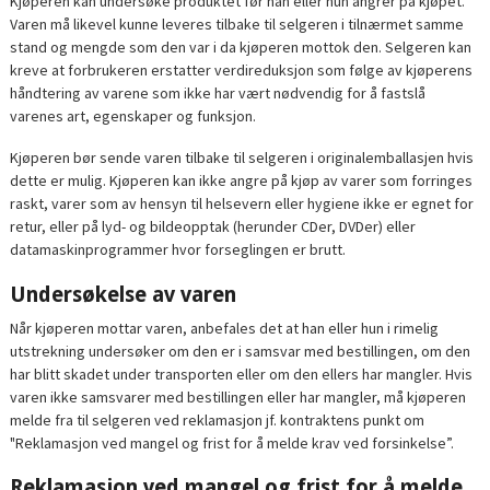
Kjøperen kan undersøke produktet før han eller hun angrer på kjøpet.
Varen må likevel kunne leveres tilbake til selgeren i tilnærmet samme
stand og mengde som den var i da kjøperen mottok den. Selgeren kan
kreve at forbrukeren erstatter verdireduksjon som følge av kjøperens
håndtering av varene som ikke har vært nødvendig for å fastslå
varenes art, egenskaper og funksjon.
Kjøperen bør sende varen tilbake til selgeren i originalemballasjen hvis
dette er mulig. Kjøperen kan ikke angre på kjøp av varer som forringes
raskt, varer som av hensyn til helsevern eller hygiene ikke er egnet for
retur, eller på lyd- og bildeopptak (herunder CDer, DVDer) eller
datamaskinprogrammer hvor forseglingen er brutt.
Undersøkelse av varen
Når kjøperen mottar varen, anbefales det at han eller hun i rimelig
utstrekning undersøker om den er i samsvar med bestillingen, om den
har blitt skadet under transporten eller om den ellers har mangler. Hvis
varen ikke samsvarer med bestillingen eller har mangler, må kjøperen
melde fra til selgeren ved reklamasjon jf. kontraktens punkt om
"Reklamasjon ved mangel og frist for å melde krav ved forsinkelse”.
Reklamasjon ved mangel og frist for å melde