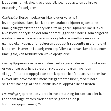
kjøpesummen tilbake, kreve oppfyllelse, heve avtalen og kreve
erstatning fra selgeren.
Oppfyllelse
: Dersom selgeren ikke leverer varen på
leveringstidspunktet, kan kjøperen fastholde kjøpet og sette en
rimelig tileggsfrist for oppfyllelse fra selgeren. Kjøperen kan likevel
ikke kreve oppfyllelse dersom det foreligger en hindring som selgeren
ikkekan overvinne eller dersom oppfyllelse vil medføre en så stor
ulempe eller kostnad for selgeren at det står i vesentlig misforhold til
kjøperens interesse i at selgeren oppfyller. Faller vanskene bort innen
rimelig tid, kan forbrukeren kreve oppfyllelse.
Heving
: Kjøperen kan heve avtalen med selgeren dersom forsinkelsen
er vesentlig eller hvis selgeren ikke leverer varen innen den
tilleggsfristen for oppfyllelse som kjøperen har fastsatt. Kjøperen kan
likevel ikke heve avtalen mens tilleggsfristen løper, med mindre
selgeren har sagt at han eller hun ikke vil oppfylle innen fristen.
Erstatning
: Kjøperen kan videre kreve erstatning for tap han eller hun
lider som følge av forsinkelsen fra selgerens side jf.
forbrukerkjøpslovens § 24.