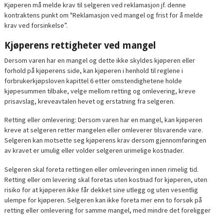
Kjøperen må melde krav til selgeren ved reklamasjon jf. denne
kontraktens punkt om "Reklamasjon ved mangel og frist for å melde
krav ved forsinkelse”.
Kjøperens rettigheter ved mangel
Dersom varen har en mangel og dette ikke skyldes kjøperen eller
forhold på kjøperens side, kan kjøperen i henhold til reglene i
forbrukerkjøpsloven kapittel 6 etter omstendighetene holde
kjøpesummen tilbake, velge mellom retting og omlevering, kreve
prisavslag, kreveavtalen hevet og erstatning fra selgeren.
Retting eller omlevering: Dersom varen har en mangel, kan kjøperen
kreve at selgeren retter mangelen eller omleverer tilsvarende vare.
Selgeren kan motsette seg kjøperens krav dersom gjennomføringen
av kravet er umulig eller volder selgeren urimelige kostnader.
Selgeren skal foreta rettingen eller omleveringen innen rimelig tid.
Retting eller om levering skal foretas uten kostnad for kjøperen, uten
risiko for at kjøperen ikke får dekket sine utlegg og uten vesentlig
ulempe for kjøperen. Selgeren kan ikke foreta mer enn to forsøk på
retting eller omlevering for samme mangel, med mindre det foreligger