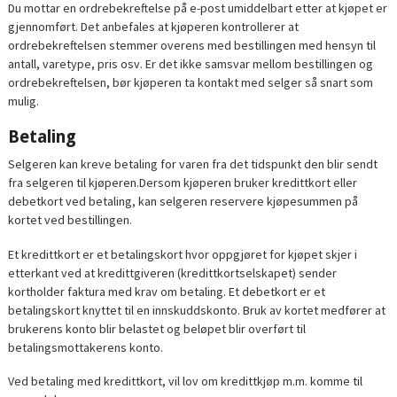
Du mottar en ordrebekreftelse på e-post umiddelbart etter at kjøpet er
gjennomført. Det anbefales at kjøperen kontrollerer at
ordrebekreftelsen stemmer overens med bestillingen med hensyn til
antall, varetype, pris osv. Er det ikke samsvar mellom bestillingen og
ordrebekreftelsen, bør kjøperen ta kontakt med selger så snart som
mulig.
Betaling
Selgeren kan kreve betaling for varen fra det tidspunkt den blir sendt
fra selgeren til kjøperen.Dersom kjøperen bruker kredittkort eller
debetkort ved betaling, kan selgeren reservere kjøpesummen på
kortet ved bestillingen.
Et kredittkort er et betalingskort hvor oppgjøret for kjøpet skjer i
etterkant ved at kredittgiveren (kredittkortselskapet) sender
kortholder faktura med krav om betaling. Et debetkort er et
betalingskort knyttet til en innskuddskonto. Bruk av kortet medfører at
brukerens konto blir belastet og beløpet blir overført til
betalingsmottakerens konto.
Ved betaling med kredittkort, vil lov om kredittkjøp m.m. komme til