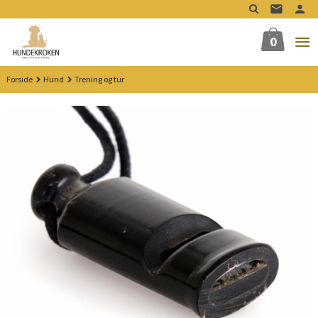
Gå
til
innholdet
0
Forside
Hund
Trening og tur