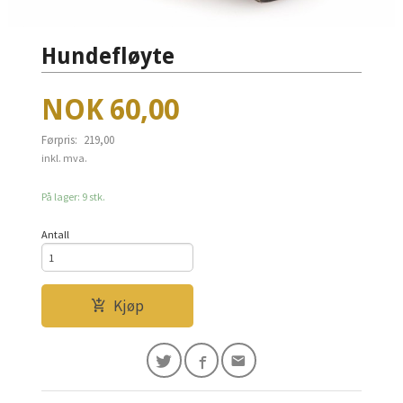
Hundefløyte
Tilbud
NOK
60,00
Førpris:
219,00
Rabatt
inkl. mva.
På lager: 9 stk.
Antall
Kjøp