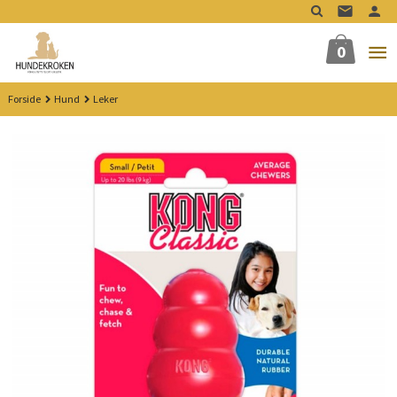
Gå
til
innholdet
0
Forside
Hund
Leker