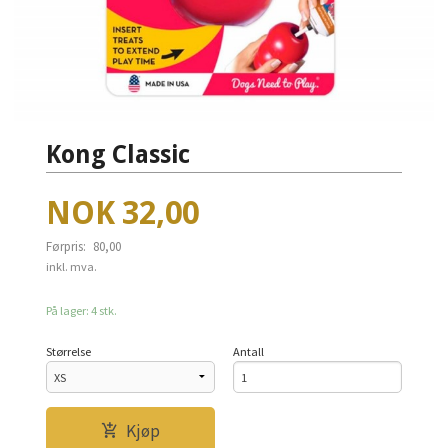
Kong Classic
Tilbud
NOK
32,00
Førpris:
80,00
Rabatt
inkl. mva.
På lager: 4 stk.
Størrelse
Antall
Kjøp