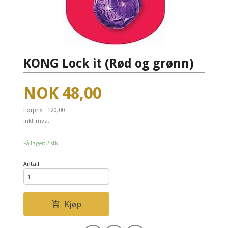
KONG Lock it (Rød og grønn)
Tilbud
NOK
48,00
Førpris:
120,00
Rabatt
inkl. mva.
På lager: 2 stk.
Antall
Kjøp