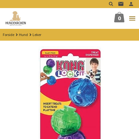
Gå
til
innholdet
0
Forside
Hund
Leker