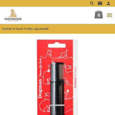
Gå
til
innholdet
0
Forside
Hund
Pote- og pelsstell