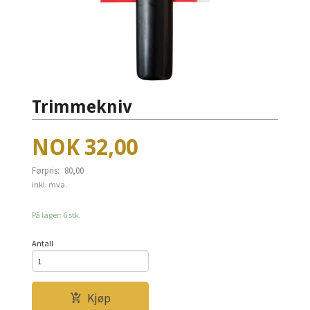
Trimmekniv
Tilbud
NOK
32,00
Førpris:
80,00
Rabatt
inkl. mva.
På lager: 6 stk.
Antall
Kjøp