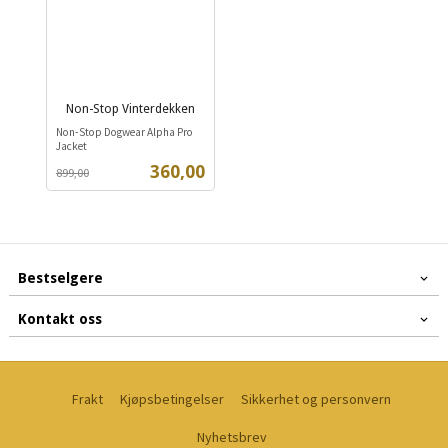
Non-Stop Vinterdekken
Rabatt
inkl.
Non-Stop Dogwear Alpha Pro
mva.
Jacket
Tilbud
360,00
899,00
Bestselgere
Kontakt oss
Frakt
Kjøpsbetingelser
Sikkerhet og personvern
Nyhetsbrev