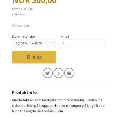
Tilbud
NOK
360,00
Førpris:
899,00
Rabatt
inkl. mva.
På lager: 1 stk.
Kjønn > Størrelse
Antall
Kjøp
Produktinfo
Hundedekken som beskytter mot frostskader. Elastisk og
sitter perfekt på kroppen. Hindrer isklumper på langhårede
hunder. Lengde på glidelås 30cm.