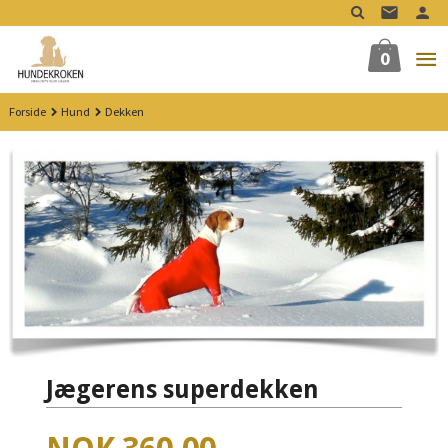
Gå
til
innholdet
0
Forside
Hund
Dekken
Jægerens superdekken