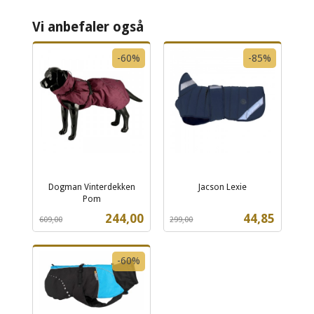
Vi anbefaler også
-60%
-85%
Dogman Vinterdekken
Jacson Lexie
Rabatt
inkl.
Pom
Rabatt
inkl.
mva.
Tilbud
Tilbud
244,00
44,85
609,00
299,00
mva.
-60%