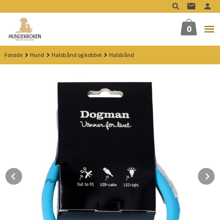
Gå
til
innholdet
0
Forside
Hund
Halsbånd og kobbel
Halsbånd
Prev
N