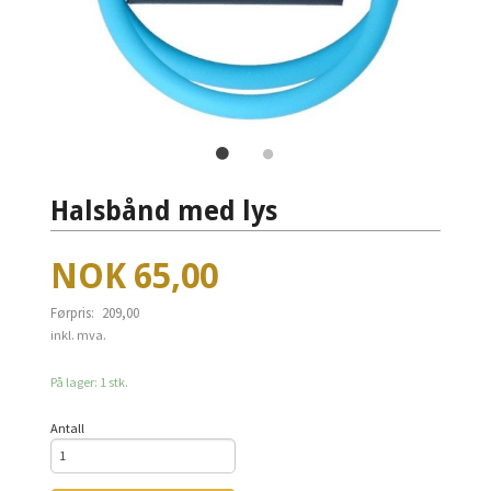
Halsbånd med lys
Tilbud
NOK
65,00
Førpris:
209,00
Rabatt
inkl. mva.
På lager: 1 stk.
Antall