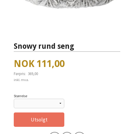
Snowy rund seng
Tilbud
NOK
111,00
Førpris:
369,00
Rabatt
inkl. mva.
Størrelse
Utsolgt