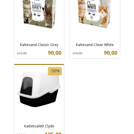
Kattesand Classic Grey
Kattesand Clean White
Rabatt
inkl.
Rabatt
inkl.
Tilbud
Tilbud
90,00
90,00
179,00
179,00
mva.
mva.
-50%
Kattetoalett Clyde
Rabatt
inkl.