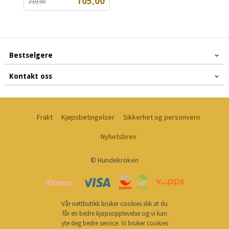
Tilbud
105,00
210,00
mva.
Bestselgere
Kontakt oss
Frakt
Kjøpsbetingelser
Sikkerhet og personvern
Nyhetsbrev
© Hundekroken
Vår nettbutikk bruker cookies slik at du
får en bedre kjøpsopplevelse og vi kan
yte deg bedre service. Vi bruker cookies