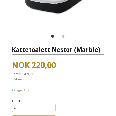
Kattetoalett Nestor (Marble)
Tilbud
NOK
220,00
Førpris:
439,00
Rabatt
inkl. mva.
På lager: 3 stk.
Antall