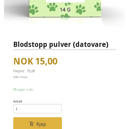
Blodstopp pulver (datovare)
Tilbud
NOK
15,00
Førpris:
79,00
Rabatt
inkl. mva.
På lager: 1 stk.
Antall
Kjøp