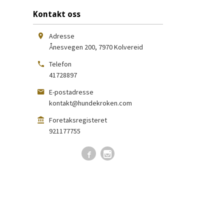
Kontakt oss
Adresse
Ånesvegen 200
,
7970
Kolvereid
Telefon
41728897
E-postadresse
kontakt@hundekroken.com
Foretaksregisteret
921177755