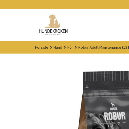
Gå
til
innholdet
Forside
Hund
Fôr
Robur Adult Maintenance (13 