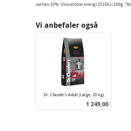
vatten 10%. Omsättbar energi 1510kJ/100g. *Na
Vi anbefaler også
Dr. Clauder's Adult (Large, 20 kg)
inkl.
Pris
1 249,00
mva.
Kjøp