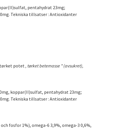
ppar(II)sulfat, pentahydrat 23mg;
g. Tekniska tillsatser : Antioxidanter
, tørket potet
, tørket betemasse * (avsukret),
100mg, koppar(II)sulfat, pentahydrat 23mg;
g. Tekniska tillsatser : Antioxidanter
2% och fosfor 1%), omega-6 3,9%, omega-3 0,6%,