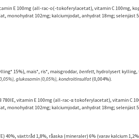
itamin E 100mg (all-rac-o(-tokoferylacetat), vitamin C 100mg, ko
at, monohydrat 102mg; kalciumjodat, anhydrat 18mg; selenjäst 50m
lling* 15%), mais*, ris*, maisgroddar
, benfett
, hydrolysert kylling
r 0,05%), glukosamin
(0,05%), kondroitinsulfat
(0,004%).
D3 780IE, vitamin E 100mg (all-rac-α tokoferylacetat), vitamin C 
at, monohydrat 102mg; kalciumjodat, anhydrat 18mg; selenjäst 50m
FE) 40%, växttråd 1,8%, råaska (mineraler) 6% (varav kalcium 1,