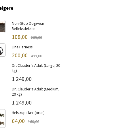
elgere
Non-Stop Dogwear
Refleksdekken
108,00
269,00
Line Harness
200,00
499,00
Dr. Clauder's Adult (Large, 20
kg)
1 249,00
Dr. Clauder's Adult (Medium,
20 kg)
1 249,00
Helstrup i lær (brun)
64,00
160,00