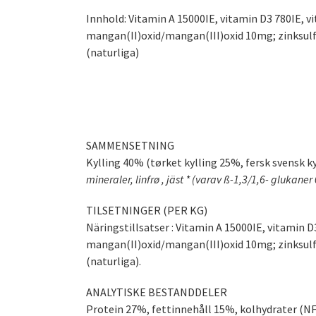
Innhold:
Vitamin A 15000IE, vitamin D3 780IE, v
mangan(II)oxid/mangan(III)oxid 10mg; zinksulf
(naturliga)
SAMMENSETNING
Kylling 40% (tørket kylling 25%, fersk svensk ky
mineraler, linfrø
, jäst * (varav ß-1,3/1,6- glukane
TILSETNINGER (PER KG)
Näringstillsatser : Vitamin A 15000IE, vitamin 
mangan(II)oxid/mangan(III)oxid 10mg; zinksulf
(naturliga).
ANALYTISKE BESTANDDELER
Protein 27%, fettinnehåll 15%, kolhydrater (N