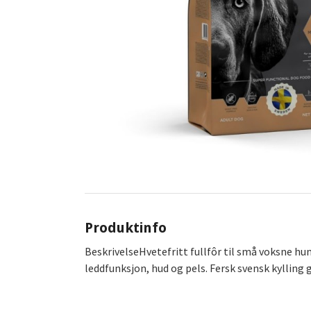
Produktinfo
BeskrivelseHvetefritt fullfôr til små voksne h
leddfunksjon, hud og pels. Fersk svensk kylling 