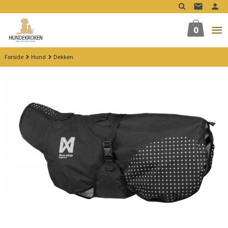
Gå
til
innholdet
0
Forside
Hund
Dekken