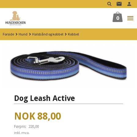
Gå
til
innholdet
0
Forside
Hund
Halsbånd og kobbel
Kobbel
Dog Leash Active
Tilbud
NOK
88,00
Førpris:
220,00
Rabatt
inkl. mva.