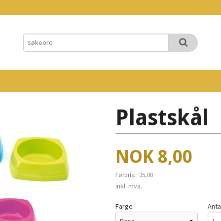
Plastskål
Tilbud
NOK
8,00
Førpris:
25,00
Rabatt
inkl. mva.
Farge
Anta