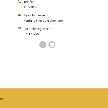
Telefon
41728897
E-postadresse
kontakt@hundekroken.com
Foretaksregisteret
921177755
ev