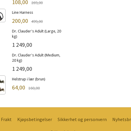
108,00
269,00
Line Harness
200,00
499,00
Dr. Clauder's Adult (Large, 20
kg)
1 249,00
Dr. Clauder's Adult (Medium,
20 kg)
1 249,00
Helstrup i lær (brun)
64,00
160,00
Frakt
Kjøpsbetingelser
Sikkerhet og personvern
Nyhetsbr