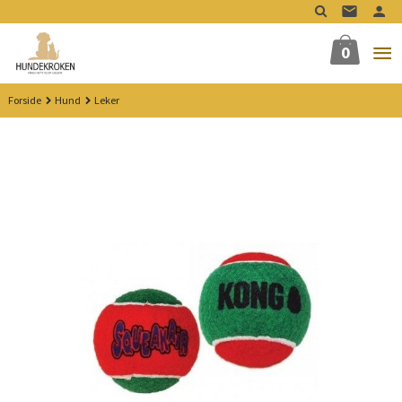
Gå
til
innholdet
0
Forside
Hund
Leker