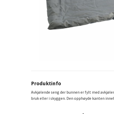
Produktinfo
Avkjølende seng der bunnen er fylt med avkjølend
bruk eller i skyggen. Den opphøyde kanten inneh