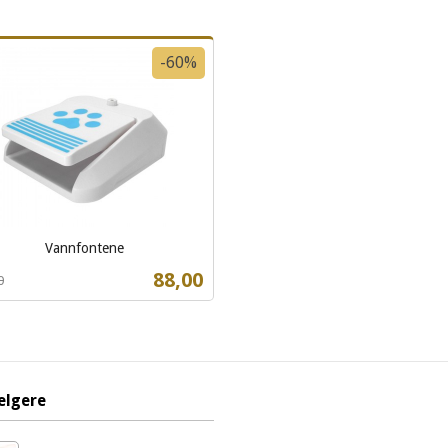
-60%
Vannfontene
t
Tilbud
88,00
0
Les mer
elgere