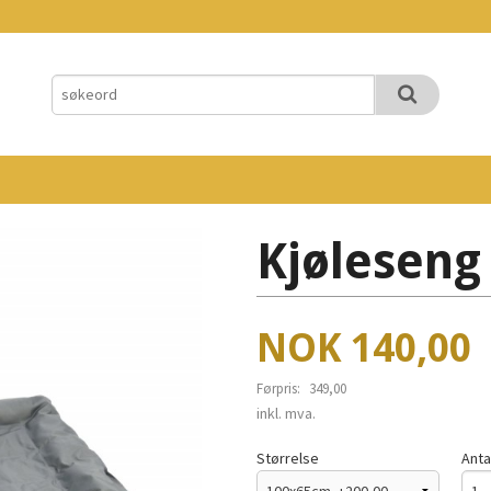
Kjøleseng
Tilbud
NOK
140,00
Førpris:
349,00
Rabatt
inkl. mva.
Størrelse
Anta