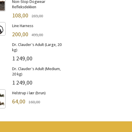
Non-Stop Dogwear
Refleksdekken
108,00
269,00
Line Harness
200,00
499,00
Dr. Clauder's Adult (Large, 20
kg)
1 249,00
Dr. Clauder's Adult (Medium,
20 kg)
1 249,00
Helstrup i lær (brun)
64,00
160,00