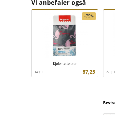
Vi anbefaler også
-75%
Kjølematte stor
Rabatt
inkl.
Rabat
inkl.
Tilbud
87,25
349,00
220,0
mva.
mva.
Les mer
Bests