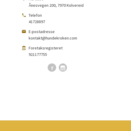
Ånesvegen 200
,
7970
Kolvereid
Telefon
41728897
E-postadresse
kontakt@hundekroken.com
Foretaksregisteret
921177755