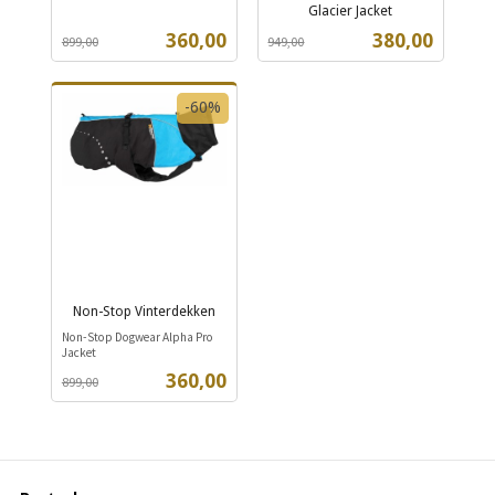
Rabatt
inkl.
Glacier Jacket
Rabatt
inkl.
mva.
Tilbud
Tilbud
360,00
380,00
899,00
949,00
mva.
-60%
Non-Stop Vinterdekken
Rabatt
inkl.
Non-Stop Dogwear Alpha Pro
mva.
Jacket
Tilbud
360,00
899,00