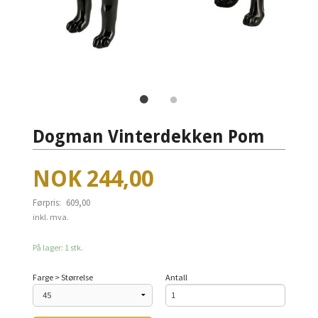
Dogman Vinterdekken Pom
Tilbud
NOK
244,00
Førpris:
609,00
Rabatt
inkl. mva.
På lager: 1 stk.
Farge > Størrelse
Antall