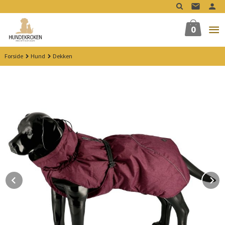
Gå
til
innholdet
0
Forside
Hund
Dekken
Prev
N