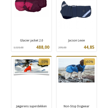
Glacier jacket 2.0
Jacson Lexie
Rabatt
inkl.
Rabatt
inkl.
Tilbud
Tilbud
488,00
44,85
1 219,00
299,00
mva.
mva.
-60%
-60%
Jægerens superdekken
Non-Stop Dogwear